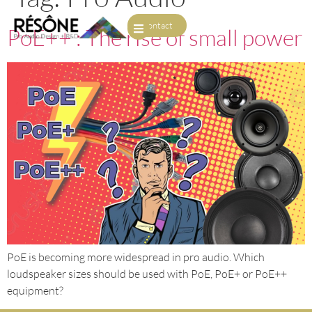
Contact
PoE++ : The rise of small power
PoE is becoming more widespread in pro audio. Which
loudspeaker sizes should be used with PoE, PoE+ or PoE++
equipment?